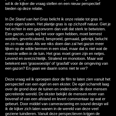
wil ik de kijker die vraag stellen en een nieuw perspectief
bieden op deze relatie.
In
De Stand van het Gras
belicht ik onze relatie tot gras in
onze eigen tuinen. Het plantje gras is op zichzelf natuur. Giet je
het echter in een gazonvorm dan valt dat sterk te betwisten.
Een gazon, zoals wij het voor ogen hebben, moet bemest
worden, geverticuteerd, besproeid, gemaaid, geknipt, belucht
en zo maar door. Als we niks doen dan zal het gazon meer
lijken op de wilde bermen in een stad, maar dat is niet wat de
meeste willen in de tuin. Het gras moet groen zijn en netjes.
Levend en overzichtelijk. Stralend en monotoon. Maar wat
betekent een ‘graswoestijn’ of ‘grasfalt’ voor de omgeving van
een gazon? En gaan we daarin soms niet te ver?
Deze vraag wil ik oproepen door de film te laten zien vanuit het
perspectief van een egel en een ekster. De egel scharrelt laag
over de grond door de tuinen en onderzoekt de door mensen
gecreëerde wereld. De ekster bekijkt de mensen meer van
bovenaf of van een afstand en levert commentaar op wat er
gebeurt. Door middel van cameravoering en sound design wil
ik de kijker zich laten wanen in de wereld van deze veel
geziene tuindieren. Vanuit deze perspectieven krijgen de