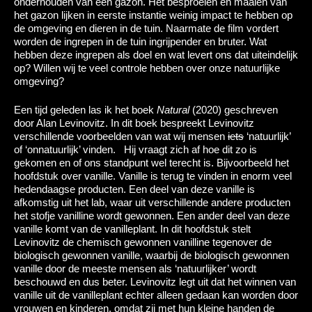
onderhouden van een gazon. Het besproeien en maaien van
het gazon lijken in eerste instantie weinig impact te hebben op
de omgeving en dieren in de tuin. Naarmate de film vordert
worden de ingrepen in de tuin ingrijpender en bruter. Wat
hebben deze ingrepen als doel en wat levert ons dat uiteindelijk
op? Willen wij te veel controle hebben over onze natuurlijke
omgeving?
Een tijd geleden las ik het boek
Natural
(2020) geschreven
door Alan Levinovitz. In dit boek bespreekt Levinovitz
verschillende voorbeelden van wat wij mensen
iets
‘natuurlijk’
of ‘onnatuurlijk’ vinden. Hij vraagt zich af hoe dit zo is
gekomen en of ons standpunt wel terecht is. Bijvoorbeeld het
hoofdstuk over vanille. Vanille is terug te vinden in enorm veel
hedendaagse producten. Een deel van deze vanille is
afkomstig uit het lab, waar uit verschillende andere producten
het stofje vanilline wordt gewonnen. Een ander deel van deze
vanille komt van de vanilleplant. In dit hoofdstuk stelt
Levinovitz de chemisch gewonnen vanilline tegenover de
biologisch gewonnen vanille, waarbij de biologisch gewonnen
vanille door de meeste mensen als ‘natuurlijker’ wordt
beschouwd en dus beter. Levinovitz legt uit dat het winnen van
vanille uit de vanilleplant echter alleen gedaan kan worden door
vrouwen en kinderen, omdat zij met hun kleine handen de