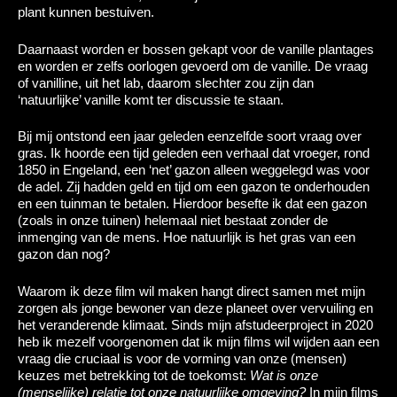
plant kunnen bestuiven.
Daarnaast worden er bossen gekapt voor de vanille plantages
en worden er zelfs oorlogen gevoerd om de vanille. De vraag
of vanilline, uit het lab, daarom slechter zou zijn dan
‘natuurlijke’ vanille komt ter discussie te staan.
Bij mij ontstond een jaar geleden eenzelfde soort vraag over
gras. Ik hoorde een tijd geleden een verhaal dat vroeger, rond
1850 in Engeland, een ‘net’ gazon alleen weggelegd was voor
de adel. Zij hadden geld en tijd om een gazon te onderhouden
en een tuinman te betalen. Hierdoor besefte ik dat een gazon
(zoals in onze tuinen) helemaal niet bestaat zonder de
inmenging van de mens. Hoe natuurlijk is het gras van een
gazon dan nog?
Waarom ik deze film wil maken hangt direct samen met mijn
zorgen als jonge bewoner van deze planeet over vervuiling en
het veranderende klimaat. Sinds mijn afstudeerproject in 2020
heb ik mezelf voorgenomen dat ik mijn films wil wijden aan een
vraag die cruciaal is voor de vorming van onze (mensen)
keuzes met betrekking tot de toekomst:
Wat is onze
(menselijke) relatie tot onze natuurlijke omgeving?
In mijn films