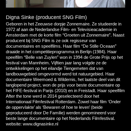
Digna Sinke (producent SNG Film)
Geboren in het Zeeuwse dorpje Zonnemaire. Ze studeerde in
1972 af aan de Nederlandse Film- en Televisieacademie in
Amsterdam met de korte film “Groeten uit Zonnemaire”. Naast
producent bij SNG Film is ze ook regisseur van
documentaires en speelfilms. Haar film “De Stille Oceaan”
draaide in het competitieprogramma in Berlijn (1984). Haar
speelfilm “Belle van Zuylen” won in 1994 de Grote Prijs op het
festival van Mannheim. Vijftien jaar lang volgde ze de
ontwikkelingen op het eilandje Tiengemeten dat van
landbouwgebied omgevormd werd tot natuurgebied. Haar
documentaire Weemoed & Wildernis, het laatste deel van dit
langlopend project, won de prijs voor beste documentaire op
het FIFE-festival in Parijs (2010) en in Freistadt. Haar speelfilm
After the tone werd in 2014 geselecteerd door het
Internationaal Filmfestival Rotterdam. Zowel haar film ‘Onder
de oppervlakte’ als ‘Bewaren of hoe te leven’ (beide
geproduceerd door De Familie) werden genomineerd voor
beste lange documentaire op het Nederlands Filmfestival.
website: www.dignasinke.nl