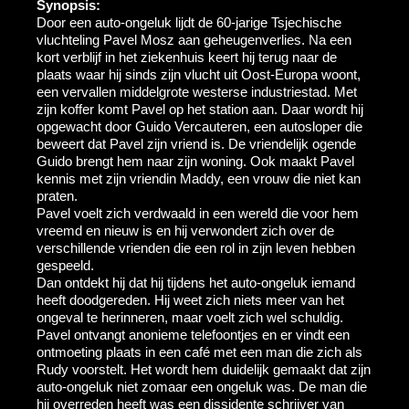
Synopsis:
Door een auto-ongeluk lijdt de 60-jarige Tsjechische
vluchteling Pavel Mosz aan geheugenverlies. Na een
kort verblijf in het ziekenhuis keert hij terug naar de
plaats waar hij sinds zijn vlucht uit Oost-Europa woont,
een vervallen middelgrote westerse industriestad. Met
zijn koffer komt Pavel op het station aan. Daar wordt hij
opgewacht door Guido Vercauteren, een autosloper die
beweert dat Pavel zijn vriend is. De vriendelijk ogende
Guido brengt hem naar zijn woning. Ook maakt Pavel
kennis met zijn vriendin Maddy, een vrouw die niet kan
praten.
Pavel voelt zich verdwaald in een wereld die voor hem
vreemd en nieuw is en hij verwondert zich over de
verschillende vrienden die een rol in zijn leven hebben
gespeeld.
Dan ontdekt hij dat hij tijdens het auto-ongeluk iemand
heeft doodgereden. Hij weet zich niets meer van het
ongeval te herinneren, maar voelt zich wel schuldig.
Pavel ontvangt anonieme telefoontjes en er vindt een
ontmoeting plaats in een café met een man die zich als
Rudy voorstelt. Het wordt hem duidelijk gemaakt dat zijn
auto-ongeluk niet zomaar een ongeluk was. De man die
hij overreden heeft was een dissidente schrijver van