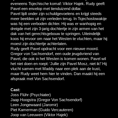
eveneens Tsjechische komaf: Viktor Hajek. Rudy geeft
Pavel een envelop met tienduizend dollar.
Pavel lijdt onder zijn schuldgevoelens en krijgt steeds
meer beelden uit zijn verleden terug. In Tsjechoslowakije
was hij een verboden dichter. Hij was er wanhopig en
dreigde met zijn 3-jarig dochtertje in zijn armen van het
dak van het gerechtsgebouw te springen. Uiteindelijk
koos hij ervoor om naar het Westen te vluchten, maar hij
moest zijn dochtertje achterlaten.
Rudy geeft Pavel opdracht voor een nieuwe moord.
Gregor von Sachsendorf, een oude jeugdvriend van
Pavel, die ook in het Westen is komen wonen. Pavel wil
het niet doen en roept: ‘Jullie zijn Pavel Mosz, niet ik!’ Hij
vlucht samen met Maddy naar een plek aan de kust,
maar Rudy weet hem hier te vinden. Dan maakt hij een
afspraak met Von Sachsendorf.
Cast:
Joss Flühr (Psychiater)
Jaap Hoogstra (Gregor Von Sachsendorf)
Leen Jongewaard (Jaromir)
Piet Kamerman (Guido Vercauteren)
Joop van Leeuwen (Viktor Hajek)