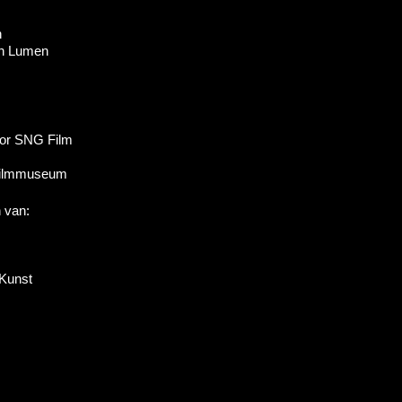
n
en Lumen
oor SNG Film
Filmmuseum
 van:
Kunst