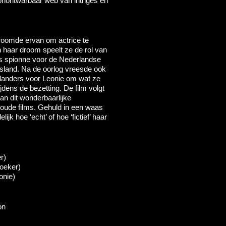
onontwarbaar web van intriges en
roomde ervan om actrice te
 haar droom speelt ze de rol van
als spionne voor de Nederlandse
itsland. Na de oorlog vreesde ook
landers voor Leonie om wat ze
jdens de bezetting. De film volgt
an dit wonderbaarlijke
 oude films. Gehuld in een waas
elijk hoe ‘echt’ of hoe ‘fictief’ haar
r)
zoeker)
onie)
on