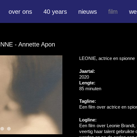
over ons
40 years
nieuws
film
we
IONNE
- Annette Apon
LEONIE, actrice en spionne
Jaartal:
2020
Lengte:
85 minuten
Tagline:
Een film over actrice en spi
Logline:
Een film over Leonie Brandt, e
veertig haar talent gebruikte