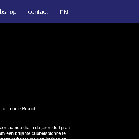
bshop
contact
EN
onne Leonie Brandt.
en actrice die in de jaren dertig en
 om een briljante dubbelspionne te