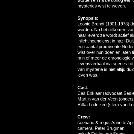
worden en na de oorlog een 
mysteries wist te weven.
Synopsis:
Leonie Brandt (1901-1978) d
worden. Na het uitkomen van
haar leven: ze wordt actief 
inlichtingendienst in nazi-Du
een aantal prominente Neder
wist over hun doen en laten ti
min of meer de chronologie v
levensverhaal via scenes uit
van mysterie is niet altijd duid
leven was.
Cast:
Cas Enklaar (advocaat Besie
Martijn van der Veen (onder
Rifka Lodeizen (stem van Le
Crew:
scenario & regie: Annette Ap
camera: Peter Brugman
geluid: Fokke van Saane