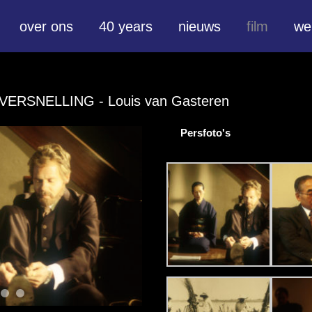
over ons
40 years
nieuws
film
we
MVERSNELLING
- Louis van Gasteren
Persfoto's