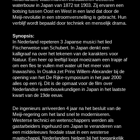
waterbouw in Japan van 1872 tot 1903. Zij ervaren een
botsing tussen Oost en West in een land dat door de
Meiji-revolutie in een stroomversnelling is gebracht. Hun
verblijf wordt bepaald door techniek en menselijk drama.
Synopsis:
In Nederland repeteren 3 Japanse musici het lied
Fischerweise van Schubert. In Japan denkt een
kalligraaf na over het tekenen van de karakters voor
Natuur. Een heer op leeftijd loopt moeizaam een trapje af
om een fles te vullen met water uit het meer van
Inawashiro. In Osaka zet Prins Willem-Alexander bij de
opening van het De Rijke-symposium in het jaar 2000
alles op een rij. Dit is de opmaat voor de film over
Nederlandse waterbouwkundigen in Japan in het laatste
kwart van de 19de eeuw.
De ingenieurs arriveerden 4 jaar na het besluit van de
Meiji-regering om het land snel te moderniseren.
Westerse technici en wetenschappers werden als
gastarbeiders ingehuurd om Japan te veranderen van
een middeleeuws feodale staat in een westerse
maatschappij. Nederlanders hielpen bij het toegankelijk