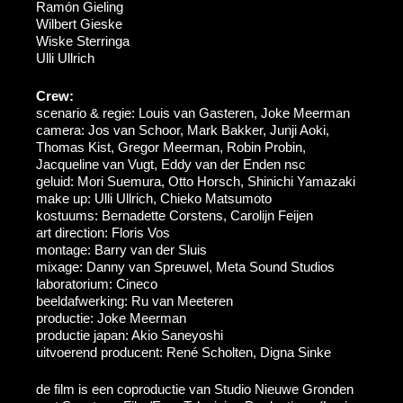
Ramón Gieling
Wilbert Gieske
Wiske Sterringa
Ulli Ullrich
Crew:
scenario & regie: Louis van Gasteren, Joke Meerman
camera: Jos van Schoor, Mark Bakker, Junji Aoki,
Thomas Kist, Gregor Meerman, Robin Probin,
Jacqueline van Vugt, Eddy van der Enden nsc
geluid: Mori Suemura, Otto Horsch, Shinichi Yamazaki
make up: Ulli Ullrich, Chieko Matsumoto
kostuums: Bernadette Corstens, Carolijn Feijen
art direction: Floris Vos
montage: Barry van der Sluis
mixage: Danny van Spreuwel, Meta Sound Studios
laboratorium: Cineco
beeldafwerking: Ru van Meeteren
productie: Joke Meerman
productie japan: Akio Saneyoshi
uitvoerend producent: René Scholten, Digna Sinke
de film is een coproductie van Studio Nieuwe Gronden