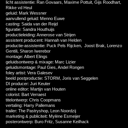
licht assistentie: Ran Govaars, Maxime Pottuit, Gijs Roodhart,
Rikke vd Heul
geluid: Mark Wessner
aanvullend geluid: Menno Euwe
casting: Saida van der Reijd
figuratie: Sandra Houthuijs
productieleiding: Annerose van Strijen
assistent producent: Hannah van Helden
productie-assistentie: Puck Pels Rijcken, Joost Brak, Lorenzo
Gentili, Sharon Iwerebor
montage: Albert Elings
geluidsontwerp & mixage: Marc Lizier
geluidsmontage: Paul Gies, Andel Rongen
foley artist: Vera Galesev
beeld postproductie: STORM, Joris van Seggelen
DI producer: Juri Keuter
online editor: Martijn van Houten
colorist: Bart Verraest
titelontwerp: Chris Coopmans
vertaling: Harry Pallemans
trailer: The Pastryshop, Leon Noordzij
marketing & publiciteit: Mylène Esmeijer
posterontwerp: Buro Fritz, Susanne Keilhack