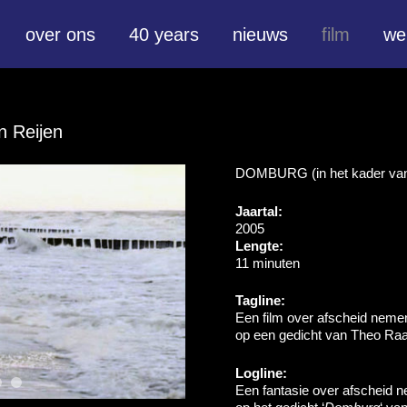
over ons
40 years
nieuws
film
we
n Reijen
DOMBURG (in het kader v
Jaartal:
2005
Lengte:
11 minuten
Tagline:
Een film over afscheid neme
op een gedicht van Theo Raa
Logline:
Een fantasie over afscheid n