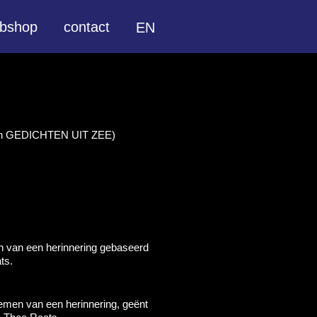
bshop
contact
EN
an GEDICHTEN UIT ZEE)
n van een herinnering gebaseerd
ts.
emen van een herinnering, geënt