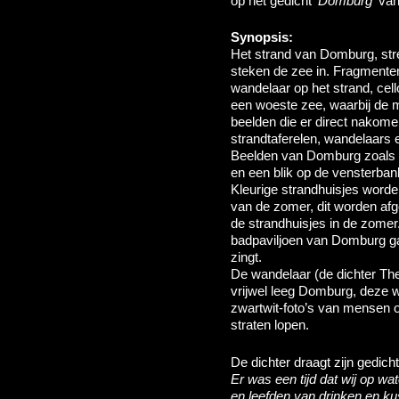
op het gedicht ‘
Domburg
‘ va
Synopsis:
Het strand van Domburg, st
steken de zee in. Fragmente
wandelaar op het strand, cell
een woeste zee, waarbij de mu
beelden die er direct nakome
strandtaferelen, wandelaars 
Beelden van Domburg zoals he
en een blik op de vensterban
Kleurige strandhuisjes worden
van de zomer, dit worden afg
de strandhuisjes in de zomer
badpaviljoen van Domburg gaat
zingt.
De wandelaar (de dichter The
vrijwel leeg Domburg, deze 
zwartwit-foto’s van mensen o
straten lopen.
De dichter draagt zijn gedich
Er was een tijd dat wij op wa
en leefden van drinken en k