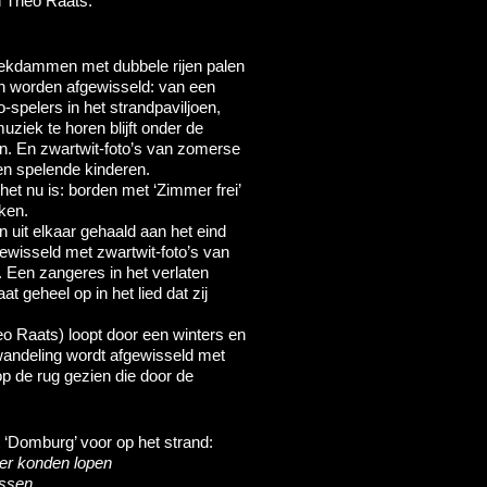
n Theo Raats.
rekdammen met dubbele rijen palen
n worden afgewisseld: van een
o-spelers in het strandpaviljoen,
ziek te horen blijft onder de
n. En zwartwit-foto’s van zomerse
en spelende kinderen.
t nu is: borden met ‘Zimmer frei’
ken.
 uit elkaar gehaald aan het eind
ewisseld met zwartwit-foto’s van
. Een zangeres in het verlaten
 geheel op in het lied dat zij
o Raats) loopt door een winters en
wandeling wordt afgewisseld met
p de rug gezien die door de
t ‘Domburg’ voor op het strand:
ter konden lopen
ussen.