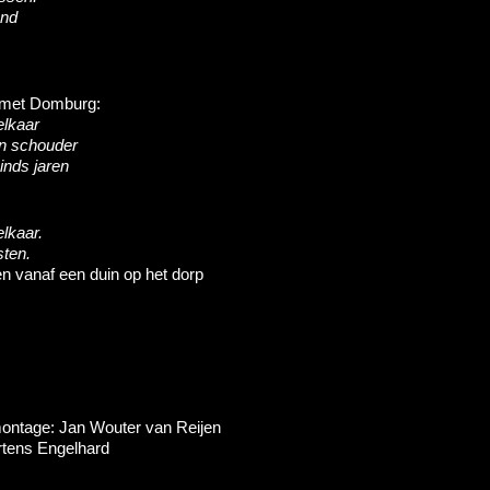
and
t met Domburg:
elkaar
an schouder
inds jaren
lkaar.
ten.
en vanaf een duin op het dorp
montage: Jan Wouter van Reijen
rtens Engelhard