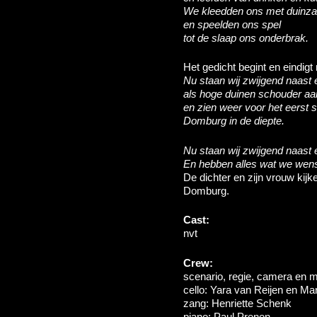
We kleedden ons met duinz
en speelden ons spel
tot de slaap ons onderbrak.
Het gedicht begint en eindig
Nu staan wij zwijgend naast 
als hoge duinen schouder a
en zien weer voor het eerst s
Domburg in de diepte.
Nu staan wij zwijgend naast e
En hebben alles wat we wens
De dichter en zijn vrouw kijk
Domburg.
Cast:
nvt
Crew:
scenario, regie, camera en 
cello: Yara van Reijen en Ma
zang: Henriette Schenk
piano: Paul Prenen