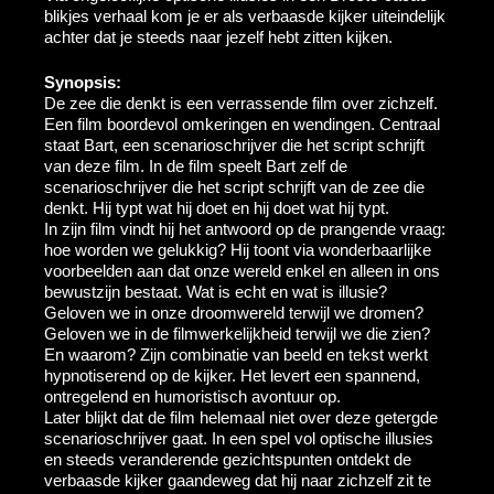
blikjes verhaal kom je er als verbaasde kijker uiteindelijk
achter dat je steeds naar jezelf hebt zitten kijken.
Synopsis:
De zee die denkt is een verrassende film over zichzelf.
Een film boordevol omkeringen en wendingen. Centraal
staat Bart, een scenarioschrijver die het script schrijft
van deze film. In de film speelt Bart zelf de
scenarioschrijver die het script schrijft van de zee die
denkt. Hij typt wat hij doet en hij doet wat hij typt.
In zijn film vindt hij het antwoord op de prangende vraag:
hoe worden we gelukkig? Hij toont via wonderbaarlijke
voorbeelden aan dat onze wereld enkel en alleen in ons
bewustzijn bestaat. Wat is echt en wat is illusie?
Geloven we in onze droomwereld terwijl we dromen?
Geloven we in de filmwerkelijkheid terwijl we die zien?
En waarom? Zijn combinatie van beeld en tekst werkt
hypnotiserend op de kijker. Het levert een spannend,
ontregelend en humoristisch avontuur op.
Later blijkt dat de film helemaal niet over deze getergde
scenarioschrijver gaat. In een spel vol optische illusies
en steeds veranderende gezichtspunten ontdekt de
verbaasde kijker gaandeweg dat hij naar zichzelf zit te