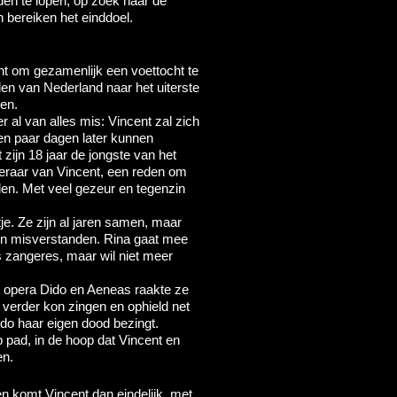
den te lopen, op zoek naar de
 bereiken het einddoel.
t om gezamenlijk een voettocht te
en van Nederland naar het uiterste
en.
r al van alles mis: Vincent zal zich
en paar dagen later kunnen
zijn 18 jaar de jongste van het
eraar van Vincent, een reden om
llen. Met veel gezeur en tegenzin
e. Ze zijn al jaren samen, maar
es en misverstanden. Rina gaat mee
is zangeres, maar wil niet meer
e opera Dido en Aeneas raakte ze
 verder kon zingen en ophield net
ido haar eigen dood bezingt.
p pad, in de hoop dat Vincent en
en.
n komt Vincent dan eindelijk, met