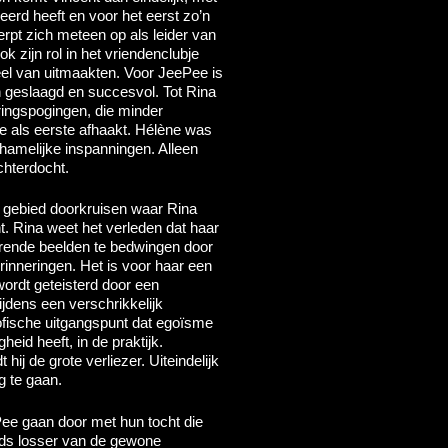
erd heeft en voor het eerst zo’n
rpt zich meteen op als leider van
k zijn rol in het vriendenclubje
eel van uitmaakten. Voor JeePee is
van geslaagd en succesvol. Tot Rina
eringspogingen, die minder
e als eerste afhaakt. Hélène was
hamelijke inspanningen. Alleen
chterdocht.
t gebied doorkruisen waar Rina
t. Rina weet het verleden dat haar
rrende beelden te bedwingen door
erinneringen. Het is voor haar een
wordt geteisterd door een
jdens een verschrikkelijk
sofische uitgangspunt dat egoïsme
gheid heeft, in de praktijk.
hij de grote verliezer. Uiteindelijk
g te gaan.
Pee gaan door met hun tocht die
ds losser van de gewone