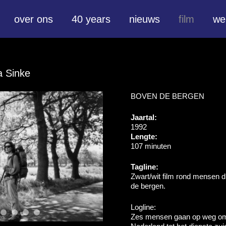
over ons
40 years
nieuws
film
we
a Sinke
BOVEN DE BERGEN
Jaartal:
1992
Lengte:
107 minuten
Tagline:
Zwart/wit film rond mensen 
de bergen.
Logline:
Zes mensen gaan op weg om 