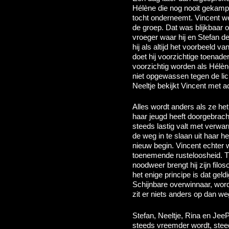
Hélène die nog nooit gekampe
tocht onderneemt. Vincent we
de groep. Dat was blijkbaar oo
vroeger waar hij en Stefan d
hij als altijd het voorbeeld 
doet hij voorzichtige toenad
voorzichtig worden als Hélèn
niet opgewassen tegen de lic
Neeltje bekijkt Vincent met a
Alles wordt anders als ze he
haar jeugd heeft doorgebrach
steeds lastig valt met verwa
de weg in te slaan uit haar h
nieuw begin. Vincent echter 
toenemende rusteloosheid. Ti
noodweer brengt hij zijn filo
het enige principe is dat geldi
Schijnbare overwinnaar, wordt 
zit er niets anders op dan we
Stefan, Neeltje, Rina en Jee
steeds vreemder wordt, stee