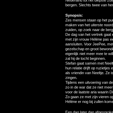
Nederland tot het diepste zui
bergen. Slechts twee van hen
Synopsis:
Zes mensen staan op het pun
maken van het uiterste noord
zuiden, op zoek naar de berg
De dag van het vertrek gaat e
met zijn vrouw Hélène pas e
aansluiten. Voor JeePee, met 
gezelschap en groot bewond
eigenlijk niet meer mee te wi
zal hij de tocht beginnen.
Stefan gaat samen met Neeltj
hun relatie drijft op ruzietj
als vriendin van Neeltje. Ze 
zingen.
Tijdens een uitvoering van d
zo in de war dat ze niet meer
voor de laatste aria waarin D
Zo gaan ze met zijn vieren o
Hélène er nog bij zullen kom
Een dag later dan afgesproke