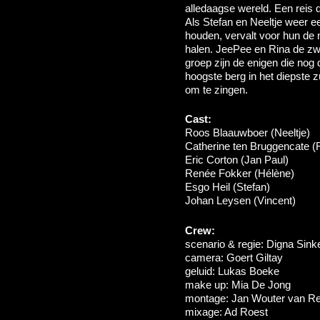
alledaagse wereld. Een reis 
Als Stefan en Neeltje weer e
houden, vervalt voor hun de 
halen. JeePee en Rina de zw
groep zijn de enigen die nog
hoogste berg in het diepste 
om te zingen.
Cast:
Roos Blaauwboer (Neeltje)
Catherine ten Bruggencate (
Eric Corton (Jan Paul)
Renée Fokker (Hélène)
Esgo Heil (Stefan)
Johan Leysen (Vincent)
Crew:
scenario & regie: Digna Sink
camera: Goert Giltay
geluid: Lukas Boeke
make up: Mia De Jong
montage: Jan Wouter van Re
mixage: Ad Roest