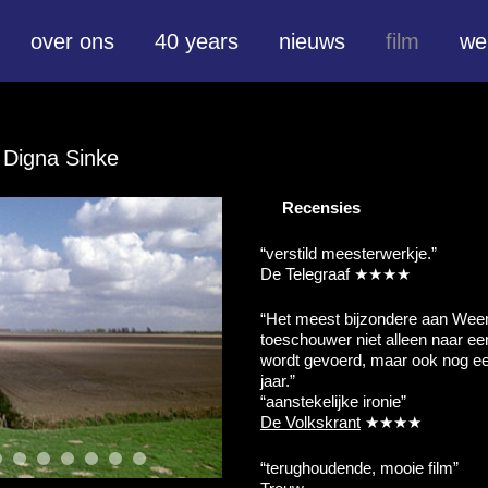
over ons
40 years
nieuws
film
we
 Digna Sinke
Recensies
“verstild meesterwerkje.”
De Telegraaf ★★★★
“Het meest bijzondere aan Weemo
toeschouwer niet alleen naar e
wordt gevoerd, maar ook nog een
jaar.”
“aanstekelijke ironie”
De Volkskrant
★★★★
“terughoudende, mooie film”