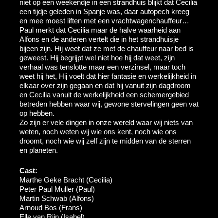
niet op een weekendje in een strandhuis blijkt dat Cecilia
een tijdje geleden in Spanje was, daar autopech kreeg
en mee moest liften met een vrachtwagenchauffeur…
Paul merkt dat Cecilia maar de halve waarheid aan
Alfons en de anderen vertelt die in het strandhuisje
bijeen zijn. Hij weet dat ze met de chauffeur naar bed is
geweest. Hij begrijpt wel niet hoe hij dat weet, zijn
verhaal was tenslotte maar een verzinsel, maar toch
weet hij het, Hij voelt dat hier fantasie en werkelijkheid in
elkaar over zijn gegaan en dat hij vanuit zijn dagdroom
en Cecilia vanuit de werkelijkheid een schemergebied
betreden hebben waar wij, gewone stervelingen geen vat
op hebben.
Zo zijn er vele dingen in onze wereld waar wij niets van
weten, noch weten wij wie ons kent, noch wie ons
droomt, noch wie wij zelf zijn te midden van de sterren
en planeten.
Cast:
Marthe Geke Bracht (Cecilia)
Peter Paul Muller (Paul)
Martin Schwab (Alfons)
Arnoud Bos (Frans)
Elle van Rijn (Isabel)