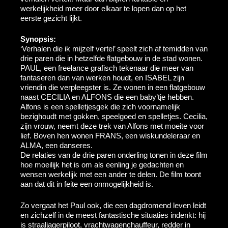
werkelijkheid meer door elkaar te lopen dan op het
eerste gezicht lijkt.
Synopsis:
‘Verhalen die ik mijzelf vertel’ speelt zich af temidden van
drie paren die in hetzelfde flatgebouw in de stad wonen.
PAUL, een freelance grafisch tekenaar die meer van
fantaseren dan van werken houdt, en ISABEL zijn
vriendin die verpleegster is. Ze wonen in een flatgebouw
naast CECILIA en ALFONS die een baby’tje hebben.
Alfons is een spelletjesgek die zich voornamelijk
bezighoudt met gokken, speelgoed en spelletjes. Cecilia,
zijn vrouw, neemt deze trek van Alfons met moeite voor
lief. Boven hen wonen FRANS, een wiskundeleraar en
ALMA, een danseres.
De relaties van de drie paren onderling tonen in deze film
hoe moeilijk het is om als eenling je gedachten en
wensen werkelijk met een ander te delen. De film toont
aan dat dit in feite een onmogelijkheid is.
Zo vergaat het Paul ook, die een dagdromend leven leidt
en zichzelf in de meest fantastische situaties indenkt: hij
is straaljagerpiloot, vrachtwagenchauffeur, redder in