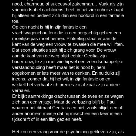
nood, charmeur, of succesvol zakenman… Vaak als zijn
vriendin Isabel nachtdienst heeft in het ziekenhuis slaapt
hij alleen en bedeelt zich dan een hoofdrol in een fantasie
toe.
Op een nacht is hij in zijn fantasie een
vrachtwagenchauffeur die in een bergachtig gebied een
moeilijke pas moet nemen. Plotseling staat er aan de
kant van de weg een vrouw te zwaaien die mee wil liften.
Dat soort situaties stelt hij zich graag voor. De vrouw
aan de kant van de weg blijkt echter Cecilia, zijn
buurvrouw, te zijn met wie hij wel een vriendschappelijke
verstandhouding heeft maar het is nooit bij hem
opgekomen er iets meer van te denken. En nu duikt zij
ineens, zonder dat hij het wil, in zijn fantasie op en
wikkelt het verhaal zich precies zo af zoals zijn andere
verhalen.
Er blijkt aantrekkingskracht tussen de twee en ze wagen
zich aan een vrijage. Maar de verbazing blijft bij Paul
waarom het ditmaal Cecilia is en niet, zoals altijd, een of
ander anoniem meisje dat hij misschien een keer in een
tijdschrift of in een film gezien heeft.
Het zou een vraag voor de psycholoog gebleven zijn, als