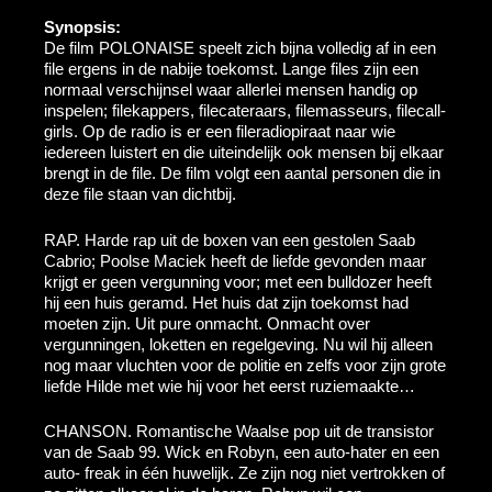
Synopsis:
De film POLONAISE speelt zich bijna volledig af in een
file ergens in de nabije toekomst. Lange files zijn een
normaal verschijnsel waar allerlei mensen handig op
inspelen; filekappers, filecateraars, filemasseurs, filecall-
girls. Op de radio is er een fileradiopiraat naar wie
iedereen luistert en die uiteindelijk ook mensen bij elkaar
brengt in de file. De film volgt een aantal personen die in
deze file staan van dichtbij.
RAP. Harde rap uit de boxen van een gestolen Saab
Cabrio; Poolse Maciek heeft de liefde gevonden maar
krijgt er geen vergunning voor; met een bulldozer heeft
hij een huis geramd. Het huis dat zijn toekomst had
moeten zijn. Uit pure onmacht. Onmacht over
vergunningen, loketten en regelgeving. Nu wil hij alleen
nog maar vluchten voor de politie en zelfs voor zijn grote
liefde Hilde met wie hij voor het eerst ruziemaakte…
CHANSON. Romantische Waalse pop uit de transistor
van de Saab 99. Wick en Robyn, een auto-hater en een
auto- freak in één huwelijk. Ze zijn nog niet vertrokken of