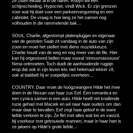
ze zitten elkaar al in de haren. Robyn wil een
schijnscheiding. Hypocriet, vindt Wick. Er zijn grenzen
voor wat hij doet voor een parkeervergunning en een
cabriolet. De vraag is hoe lang ze het samen nog
volhouden in die rammelende bak…
SOUL. Charlie, afgestompt platenplugger en eigenaar
van de gestolen Saab zit vandaag in de auto van zijn
zoon en moet het stellen met diens muziekkeuze.
Charlie houdt van de weg en nog meer van de file. Hier
kan hij ongestoord bellen maar vooral ‘stressmasseuse’
Nena ontmoeten. Toch duidt de aanhoudende rugpijn
erop dat ook in zijn leven iets niet helemaal lekker zit,
ook al babbelt hij er soepeltjes overheen…
COUNTRY. Daar moet de hoogzwangere Hilde het mee
doen in de Nissan van haar zus Eef. Een romantica en
een cynica samen in een auto. Hilde heeft net knallende
ruzie gehad met Maciek en wil naar haar ouders om dan
maar daar te bevallen. Eef zegt haar geloof in de ware
liefde verloren te zijn. Ze flirt met alles wat los en vastzit,
bij voorkeur met getrouwde mannen, maar in haar hart is
ze jaloers op Hilde’s grote liefde…