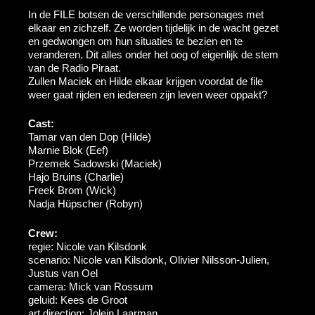
In de FILE botsen de verschillende personages met
elkaar en zichzelf. Ze worden tijdelijk in de wacht gezet
en gedwongen om hun situaties te bezien en te
veranderen. Dit alles onder het oog of eigenlijk de stem
van de Radio Piraat.
Zullen Maciek en Hilde elkaar krijgen voordat de file
weer gaat rijden en iedereen zijn leven weer oppakt?
Cast:
Tamar van den Dop (Hilde)
Marnie Blok (Eef)
Przemek Sadowski (Maciek)
Hajo Bruins (Charlie)
Freek Brom (Wick)
Nadja Hüpscher (Robyn)
Crew:
regie: Nicole van Kilsdonk
scenario: Nicole van Kilsdonk, Olivier Nilsson-Julien,
Justus van Oel
camera: Mick van Rossum
geluid: Kees de Groot
art direction: Jolein Laarman