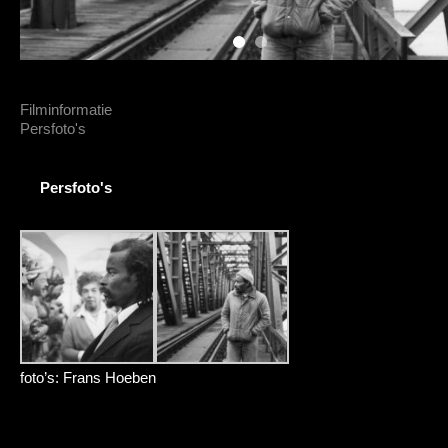
Filminformatie
Persfoto's
Persfoto's
foto’s: Frans Hoeben