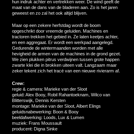
hun indruk achter en vertrekken weer. De wind geeft de
maat van de dans van de bladeren aan. Zo is het jaren
geweest en zo zal het ook altijd blijven.
Maar op een zekere herfstdag wordt de boom
opgeschrikt door vreemde geluiden. Machines en
tractoren trekken het gebied in. Ze laten keetjes achter,
en een aggregaat. Er wordt een werkpad aangelegd.
Gedurende de wintermaanden worden met alle
hevigheid de armen van de machines in de grond gezet.
We zien plukken pitrus verdwijnen tussen grote happen
zwarte klei die in brokken uiteen valt. Langzaam maar
zeker tekent zich het tracé van een nieuwe rivierarm af.
Crew:
regie & camera: Marieke van der Sloot
geluid: Alex Booy, Robil Rahantoeknam, Wilco van
Blitterswijk, Dennis Kersten
montage: Marieke van der Sloot, Albert Elings
geluidsnabewerking: Boon & Booy
beeldafwerking: Loods, Lux & Lumen
muziek: Frans Moussault
producent: Digna Sinke