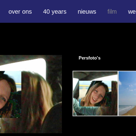
over ons
40 years
nieuws
film
we
Persfoto's