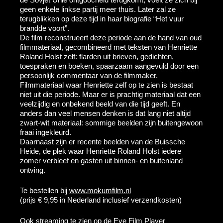
geen enkele linkse partij meer thuis. Later zal ze
terugblikken op deze tijd in haar biografie “Het vuur
brandde voort”.
De film reconstrueert deze periode aan de hand van oud
filmmateriaal, gecombineerd met teksten van Henriette
Roland Holst zelf: flarden uit brieven, gedichten,
toespraken en boeken, spaarzaam aangevuld door een
persoonlijk commentaar van de filmmaker.
Filmmateriaal waar Henriette zelf op te zien is bestaat
niet uit die periode. Maar er is prachtig materiaal dat een
veelzijdig en onbekend beeld van die tijd geeft. En
anders dan veel mensen denken is dat lang niet altijd
zwart-wit materiaal: sommige beelden zijn buitengewoon
fraai ingekleurd.
Daarnaast zijn er recente beelden van de Buissche
Heide, de plek waar Henriette Roland Holst iedere
zomer verbleef en gasten uit binnen- en buitenland
ontving.
Te bestellen bij
www.mokumfilm.nl
(prijs € 9,95 in Nederland inclusief verzendkosten)
Ook streaming te zien op de Eye Film Player