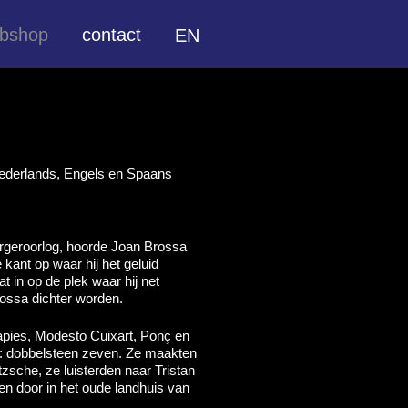
bshop
contact
EN
derlands, Engels en Spaans
urgeroorlog, hoorde Joan Brossa
kant op waar hij het geluid
 in op de plek waar hij net
ossa dichter worden.
Tàpies, Modesto Cuixart, Ponç en
n: dobbelsteen zeven. Ze maakten
tzsche, ze luisterden naar Tristan
en door in het oude landhuis van