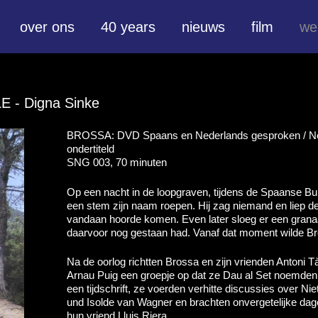
over ons
40 years
nieuws
film
we
LE
- Digna Sinke
BROSSA: DVD Spaans en Nederlands gesproken / Ne
ondertiteld
SNG 003, 70 minuten
Op een nacht in de loopgraven, tijdens de Spaanse B
een stem zijn naam roepen. Hij zag niemand en liep de 
vandaan hoorde komen. Even later sloeg er een granaat
daarvoor nog gestaan had. Vanaf dat moment wilde Br
Na de oorlog richtten Brossa en zijn vrienden Antoni 
Arnau Puig een groepje op dat ze Dau al Set noemde
een tijdschrift, ze voerden verhitte discussies over Nie
und Isolde van Wagner en brachten onvergetelijke dag
hun vriend Lluis Riera.